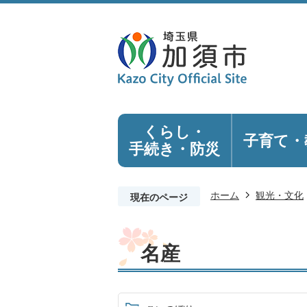
くらし・
子育て・
手続き
・防災
ホーム
観光・文化
現在のページ
名産