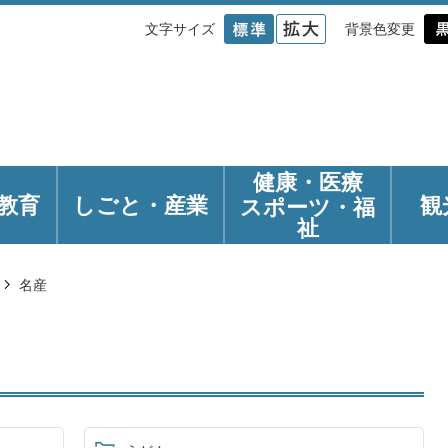
文字サイズ
背景色変更
健康・医療
教育
しごと・産業
観
スポーツ・福
祉
名産