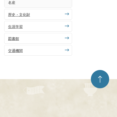
名産
歴史・文化財
生涯学習
図書館
交通機関
ペ
ー
ジ
ト
ッ
プ
へ