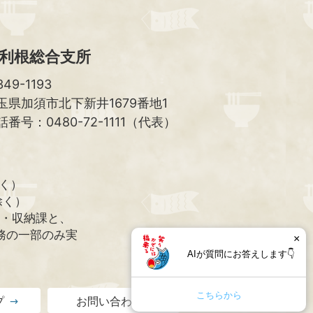
利根総合支所
49-1193
玉県加須市北下新井1679番地1
話番号：0480-72-1111（代表）
除く）
除く）
課・収納課と、
務の一部のみ実
×
AIが質問にお答えします👇
こちらから
プ
お問い合わせ