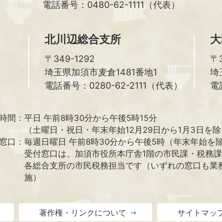
電話番号：0480-62-1111（代表）
北川辺総合支所
大
〒349-1292
〒3
埼玉県加須市麦倉1481番地1
埼
電話番号：0280-62-2111（代表）
電
時間：
平日 午前8時30分から午後5時15分
（土曜日・祝日・年末年始12月29日から1月3日を
窓口：
毎週日曜日 午前8時30分から午後5時（年末年始を
受付窓口は、加須市役所本庁舎1階の市民課・税務
各総合支所の市民税務担当です（いずれの窓口も業
施）
著作権・リンクについて
サイトマッ