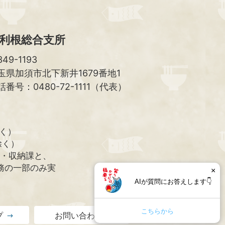
利根総合支所
49-1193
玉県加須市北下新井1679番地1
話番号：0480-72-1111（代表）
除く）
除く）
課・収納課と、
務の一部のみ実
×
AIが質問にお答えします👇
こちらから
プ
お問い合わせ