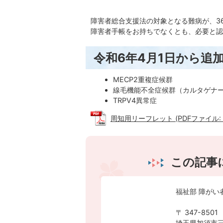
障害者総合支援法の対象となる難病が、3
障害者手帳をお持ちでなくとも、必要と認
令和6年4月1日から追
MECP2重複症候群
線毛機能不全症候群（カルタゲナ
TRPV4異常症
周知用リーフレット (PDFファイル: 3
この記事
福祉部 障がい
〒 347-8501
埼玉県加須市三