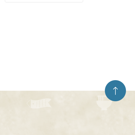
ペ
ー
ジ
ト
ッ
プ
へ