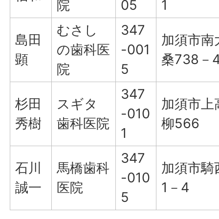
院
05
1
むさし
347
島田
加須市南
の歯科医
-001
顕
桑738－
院
5
347
杉田
スギタ
加須市上
-010
秀樹
歯科医院
柳566
1
347
石川
馬橋歯科
加須市騎
-010
誠一
医院
1－4
5