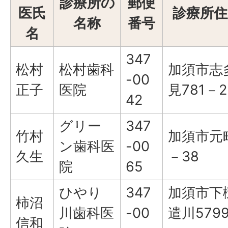
診療所の
郵便
医氏
診療所住
名称
番号
名
347
松村
松村歯科
加須市志
-00
正子
医院
見781－2
42
グリー
347
竹村
加須市元
ン歯科医
-00
久生
－38
院
65
ひやり
347
加須市下
柿沼
川歯科医
-00
遣川579
信和