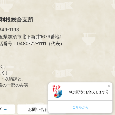
利根総合支所
49-1193
玉県加須市北下新井1679番地1
話番号：0480-72-1111（代表）
除く）
除く）
課・収納課と、
務の一部のみ実
×
AIが質問にお答えします👇
こちらから
プ
お問い合わせ