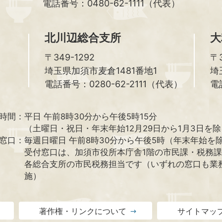
電話番号：0480-62-1111（代表）
北川辺総合支所
大
〒349-1292
〒3
埼玉県加須市麦倉1481番地1
埼
電話番号：0280-62-2111（代表）
電
時間：
平日 午前8時30分から午後5時15分
（土曜日・祝日・年末年始12月29日から1月3日を
窓口：
毎週日曜日 午前8時30分から午後5時（年末年始を
受付窓口は、加須市役所本庁舎1階の市民課・税務
各総合支所の市民税務担当です（いずれの窓口も業
施）
著作権・リンクについて
サイトマッ