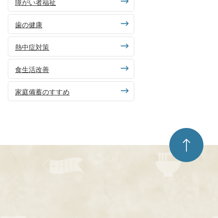
障がい者福祉
歯の健康
熱中症対策
食生活改善
家庭備蓄のすすめ
ペ
ー
ジ
ト
ッ
プ
へ