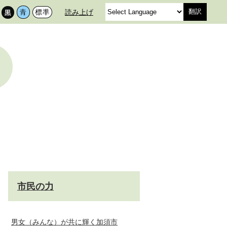
読み上げ
翻訳
市民の力
男女（みんな）が共に輝く加須市