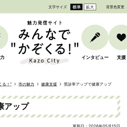
文字サイズ
背景色変更
力
インタビュー
支援
くる！”
市の魅力
健康支援
受診率アップで健康アップ
康アップ
更新日：2026年05月15日