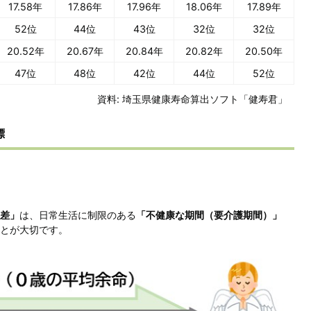
17.58年
17.86年
17.96年
18.06年
17.89年
52位
44位
43位
32位
32位
20.52年
20.67年
20.84年
20.82年
20.50年
47位
48位
42位
44位
52位
資料: 埼玉県健康寿命算出ソフト「健寿君」
標
差」
は、日常生活に制限のある
「不健康な期間（要介護期間）」
とが大切です。