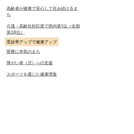
高齢者が健康で安心して住み続けるま
ち
介護・高齢化対応度で県内第1位（全国
第28位）
受診率アップで健康アップ
医療に本気のまち
障がい者（児）への支援
スポーツを通じた健康増進