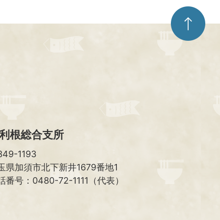
ペ
ー
ジ
ト
ッ
プ
へ
利根総合支所
49-1193
玉県加須市北下新井1679番地1
話番号：0480-72-1111（代表）