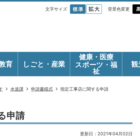
文字サイズ
背景色変更
健康・医療
教育
しごと・産業
観
スポーツ・福
祉
す
水道課
申請書様式
指定工事店に関する申請
る申請
更新日：2021年04月02日