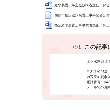
給水装置工事主任技術者選任・解任届出書 
加須市指定給水装置工事事業者証再交付申
指定給水装置工事事業者廃止・休止・再開
この記事
上下水道部 水
〒347-0063
埼玉県加須市久
電話番号：0480
メールでのお