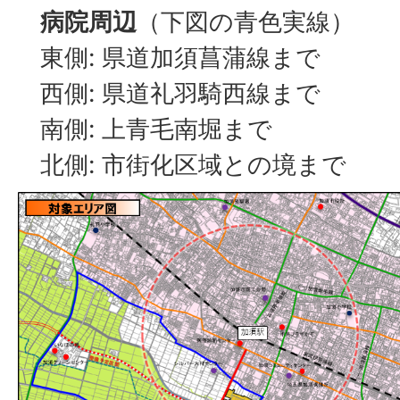
病院周辺
（下図の青色実線）
東側: 県道加須菖蒲線まで
西側: 県道礼羽騎西線まで
南側: 上青毛南堀まで
北側: 市街化区域との境まで