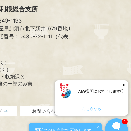
利根総合支所
49-1193
玉県加須市北下新井1679番地1
話番号：0480-72-1111（代表）
除く）
除く）
課・収納課と、
務の一部のみ実
×
AIが質問にお答えします👇
こちらから
プ
お問い合わせ
1
×
質問にAIが自動で応答します。