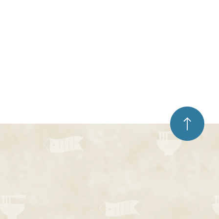
ペ
ー
ジ
ト
ッ
プ
へ