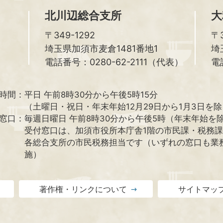
北川辺総合支所
大
〒349-1292
〒3
埼玉県加須市麦倉1481番地1
埼
電話番号：0280-62-2111（代表）
電
時間：
平日 午前8時30分から午後5時15分
（土曜日・祝日・年末年始12月29日から1月3日を
窓口：
毎週日曜日 午前8時30分から午後5時（年末年始を
受付窓口は、加須市役所本庁舎1階の市民課・税務
各総合支所の市民税務担当です（いずれの窓口も業
施）
著作権・リンクについて
サイトマッ