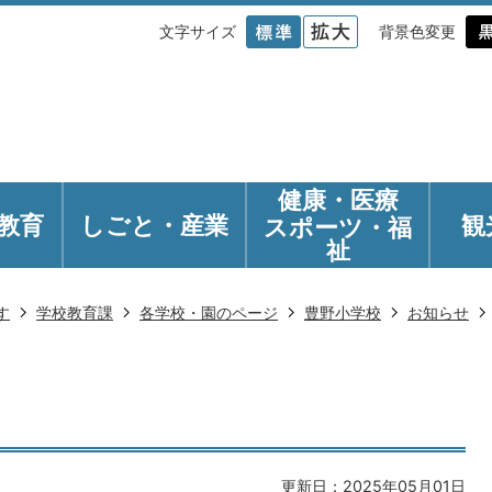
文字サイズ
背景色変更
健康・医療
教育
しごと・産業
観
スポーツ・福
祉
す
学校教育課
各学校・園のページ
豊野小学校
お知らせ
更新日：2025年05月01日