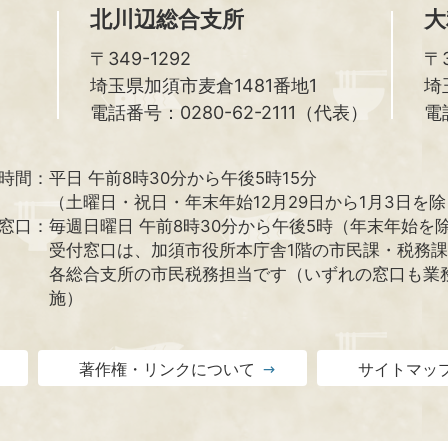
北川辺総合支所
大
〒349-1292
〒3
埼玉県加須市麦倉1481番地1
埼
電話番号：0280-62-2111（代表）
電
時間：
平日 午前8時30分から午後5時15分
（土曜日・祝日・年末年始12月29日から1月3日を
窓口：
毎週日曜日 午前8時30分から午後5時（年末年始を
受付窓口は、加須市役所本庁舎1階の市民課・税務
各総合支所の市民税務担当です（いずれの窓口も業
施）
著作権・リンクについて
サイトマッ