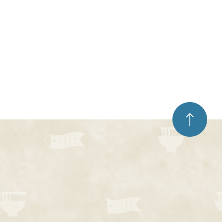
ペ
ー
ジ
ト
ッ
プ
へ