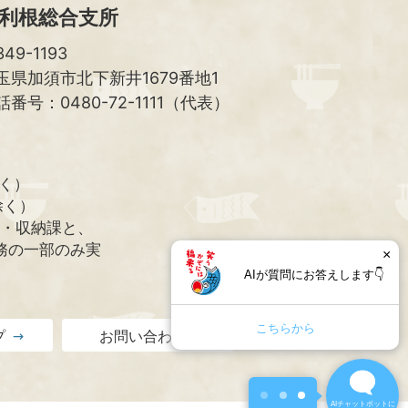
利根総合支所
49-1193
玉県加須市北下新井1679番地1
話番号：0480-72-1111（代表）
除く）
除く）
課・収納課と、
務の一部のみ実
×
AIが質問にお答えします👇
こちらから
プ
お問い合わせ
1
×
質問にAIが自動で応答します。
AIチャットボットに