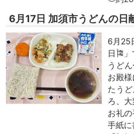
6月17日 加須市うどんの日
6月2
日🎏
うどん
お殿様
たうど
ろ、大
お礼の
手紙に