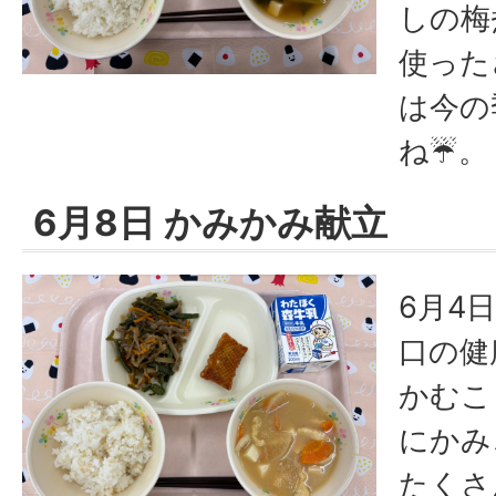
しの梅
使った
は今の
ね☔。
6月8日 かみかみ献立
6月4
口の健
かむこ
にかみ
たくさ