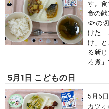
す。食
食の献
🐟の
けた「
け」と
る新じ
ろ煮」
5月1日 こどもの日
5月5
カツオ