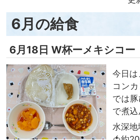
6月の給食
6月18日 W杯ーメキシコー
今日は
コンカ
では豚
で煮込
水深地
🍅約