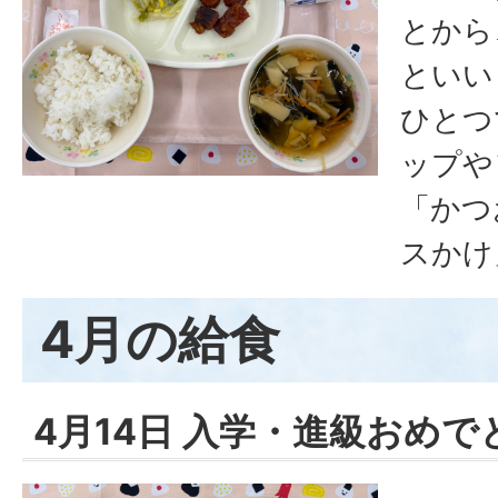
とから
といい
ひとつ
ップや
「かつ
スかけ
4月の給食
4月14日 入学・進級おめで