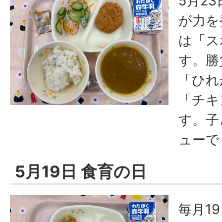
5月2
が力を
は「ス
す。勝
「ひれ
「チキ
す。子
ューで
5月19日 食育の日
毎月1