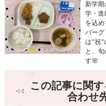
新学期
学・進
を込め
バーグ
は''
と、旬
す🌸
この記事に関す
合わせ