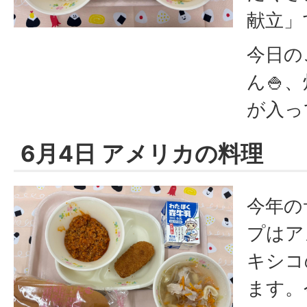
献立」
今日の
ん🍚
が入っ
6月4日 アメリカの料理
今年の
プはア
キシコ
ます。