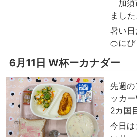
「加須
ました
暑い日
🍊に
6月11日 W杯ーカナダー
先週の
ッカー
2カ国
今日は