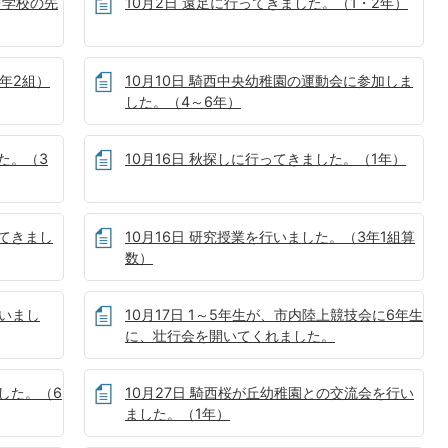
中学校の先
10月2日 遠足に行ってきました。（1・2年）
4年2組）
10月10日 騎西中央幼稚園の運動会に参加しま
した。（4～6年）
た。（3
10月16日 秋探しに行ってきました。（1年）
ってきまし
10月16日 研究授業を行いました。（3年1組算
数）
行いまし
10月17日 1～5年生が、市内陸上競技会に6年生
に、壮行会を開いてくれました。
ました。（6
10月27日 騎西桜が丘幼稚園との交流会を行い
ました。（1年）