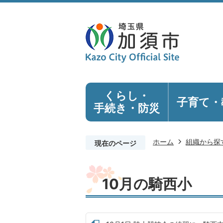
くらし・
子育て・
手続き
・防災
ホーム
組織から探
現在のページ
10月の騎西小