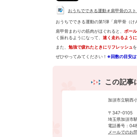
おうちでできる運動＃肩甲骨のストレッチ
おうちでできる運動の第1弾「肩甲骨（け
肩甲骨まわりの筋肉がほぐれると、
ボール
く振れるようになって、
速く走れるように
また、
勉強で疲れたときにリフレッシュ
を
ぜひやってみてください！
※回数の目安は
この記事
加須市立騎西
〒347-0105
埼玉県加須市騎
電話番号：0480
メールでのお