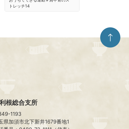
トレッチ14
ペ
ー
ジ
ト
ッ
プ
へ
利根総合支所
49-1193
玉県加須市北下新井1679番地1