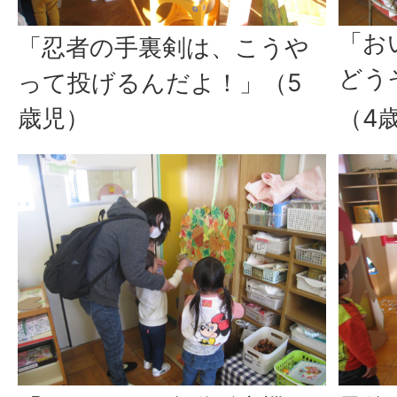
「お
「忍者の手裏剣は、こうや
どう
って投げるんだよ！」（5
歳児）
（4