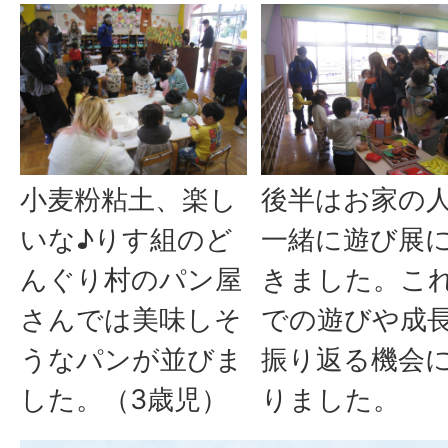
小麦粉粘土、楽し
後半はお家の
いな♪りす組のど
一緒に遊び展
んぐり村のパン屋
きました。こ
さんでは美味しそ
での遊びや成
うなパンが並びま
振り返る機会
した。（3歳児）
りました。