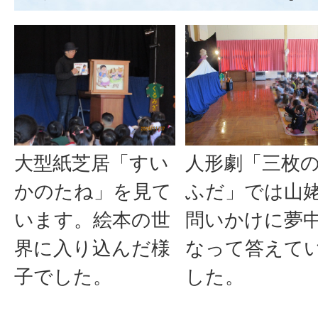
大型紙芝居「すい
人形劇「三枚
かのたね」を見て
ふだ」では山
います。絵本の世
問いかけに夢
界に入り込んだ様
なって答えて
子でした。
した。