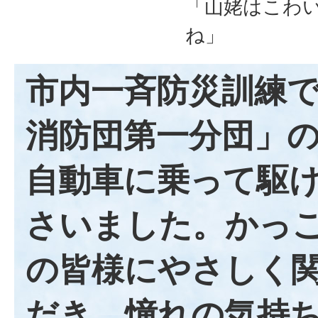
「山姥はこわ
ね」
市内一斉防災訓練
消防団第一分団」
自動車に乗って駆
さいました。かっ
の皆様にやさしく
だき、憧れの気持