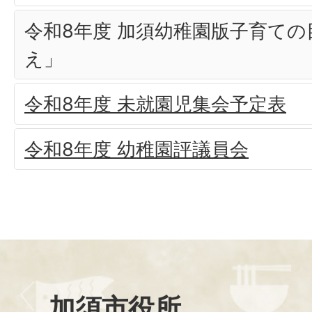
令和8年度 加須幼稚園版子育ての
え」
令和8年度 未就園児集会予定表
令和8年度 幼稚園評議員会
加須市役所