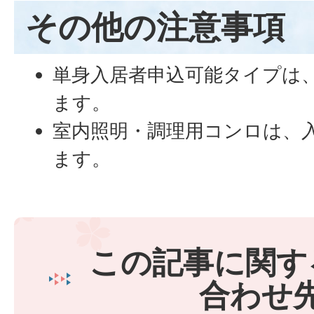
その他の注意事項
単身入居者申込可能タイプは、2
ます。
室内照明・調理用コンロは、
ます。
三俣団地、天沼団地は駐車場
料）。秋葉団地は駐車場があ
間駐車場あり）。
この記事に関す
団地内では、犬、猫等のペッ
合わせ
ん。