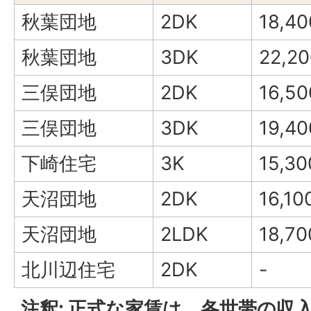
秋葉団地
2DK
18,4
秋葉団地
3DK
22,2
三俣団地
2DK
16,5
三俣団地
3DK
19,4
下崎住宅
3K
15,3
天沼団地
2DK
16,1
天沼団地
2LDK
18,7
北川辺住宅
2DK
-
注釈: 正式な家賃は、各世帯の収