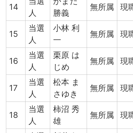
当選
かまた
14
無所属
現
人
勝義
当選
小林 利
15
無所属
現
人
一
当選
栗原 は
16
無所属
現
人
じめ
当選
松本 ま
17
無所属
現
人
さゆき
当選
柿沼 秀
18
無所属
現
人
雄