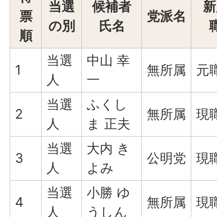
当選
候補者
新
票
党派名
の別
氏名
順
当選
中山 幸
1
無所属
元
人
一
当選
ふくし
2
無所属
現
人
ま 正夫
当選
大内 き
3
公明党
現
人
よみ
当選
小勝 ゆ
4
無所属
現
人
うしん