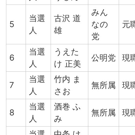
みん
当選
古沢 道
5
なの
元
人
雄
党
当選
うえた
6
公明党
現
人
け 正美
当選
竹内 ま
7
無所属
現
人
さお
当選
酒巻 ふ
8
無所属
現
人
み
当選
中条 け