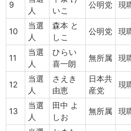
9
公明党
現
人
いこ
当選
森本 と
10
公明党
現
人
しこ
当選
ひらい
11
無所属
現
人
喜一朗
当選
さえき
日本共
12
現
人
由恵
産党
当選
田中 よ
13
無所属
現
人
しお