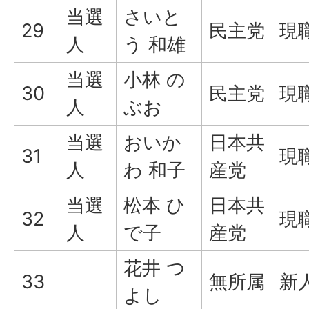
当選
さいと
29
民主党
現
人
う 和雄
当選
小林 の
30
民主党
現
人
ぶお
当選
おいか
日本共
31
現
人
わ 和子
産党
当選
松本 ひ
日本共
32
現
人
で子
産党
花井 つ
33
無所属
新
よし