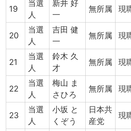
当選
新井 好
19
無所属
現
人
一
当選
吉田 健
20
無所属
現
人
一
当選
鈴木 久
21
無所属
現
人
才
当選
梅山 ま
22
無所属
現
人
さひろ
当選
小坂 と
日本共
23
現
人
くぞう
産党