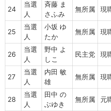
当選
斉藤 ま
24
無所属
現
人
さふみ
当選
小坂 ゆ
25
無所属
現
人
たか
当選
野中 よ
26
民主党
現
人
しこ
当選
内田 敏
27
無所属
現
人
雄
当選
田中 の
28
無所属
元
人
ぶゆき