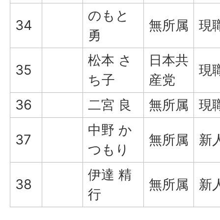
のもと
34
無所属
現
勇
松本 さ
日本共
35
現
ち子
産党
36
二宮 良
無所属
現
中野 か
37
無所属
新
つもり
伊達 精
38
無所属
新
行