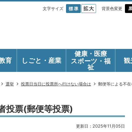
文字サイズ
背景色変更
健康・医療
教育
しごと・産業
観
スポーツ・福
祉
選挙
投票日当日に投票所へ行けない場合は
郵便等による不在
者投票(郵便等投票)
更新日：2025年11月05日