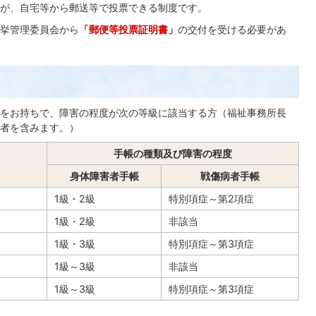
が、自宅等から郵送等で投票できる制度です。
挙管理委員会から
「郵便等投票証明書」
の交付を受ける必要があ
をお持ちで、障害の程度が次の等級に該当する方（福祉事務所長
者を含みます。）
手帳の種類及び障害の程度
身体障害者手帳
戦傷病者手帳
1級・2級
特別項症～第2項症
1級・2級
非該当
1級・3級
特別項症～第3項症
1級～3級
非該当
1級～3級
特別項症～第3項症