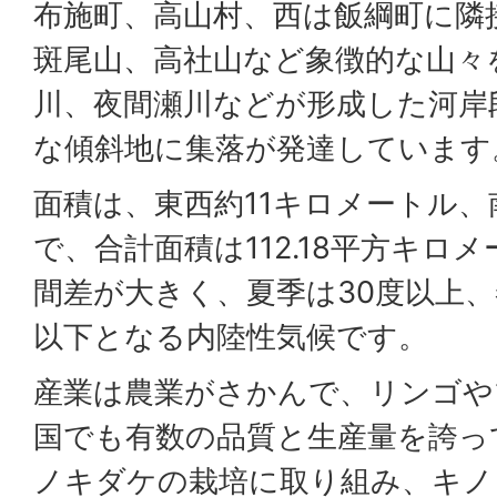
布施町、高山村、西は飯綱町に隣
斑尾山、高社山など象徴的な山々
川、夜間瀬川などが形成した河岸
な傾斜地に集落が発達しています
面積は、東西約11キロメートル、
で、合計面積は112.18平方キロ
間差が大きく、夏季は30度以上、
以下となる内陸性気候です。
産業は農業がさかんで、リンゴや
国でも有数の品質と生産量を誇っ
ノキダケの栽培に取り組み、キノ