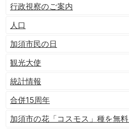
行政視察のご案内
人口
加須市民の日
観光大使
統計情報
合併15周年
加須市の花「コスモス」種を無料