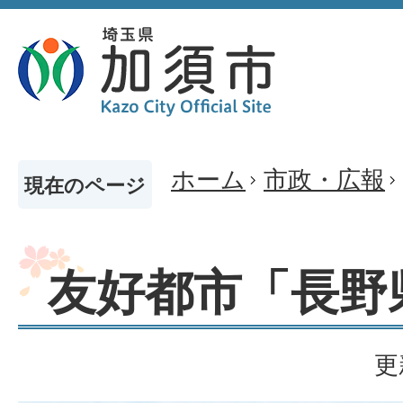
ホーム
市政・広報
現在のページ
友好都市「長野
更