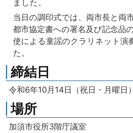
ました。
当日の調印式では、両市長と両
都市協定書への署名及び記念品
使による童謡のクラリネット演
た。
締結日
令和6年10月14日（祝日・月曜日
場所
加須市役所3階庁議室