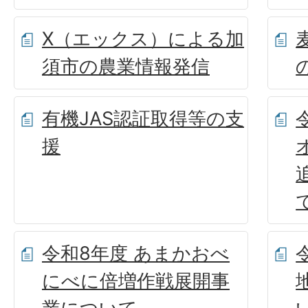
X（エックス）による加
須市の農業情報発信
有機JAS認証取得等の支
援
令和8年度 あまかおべ
にべに倍増作戦展開事