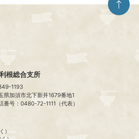
ー
ジ
ト
ッ
プ
へ
利根総合支所
49-1193
玉県加須市北下新井1679番地1
話番号：0480-72-1111（代表）
除く）
除く）