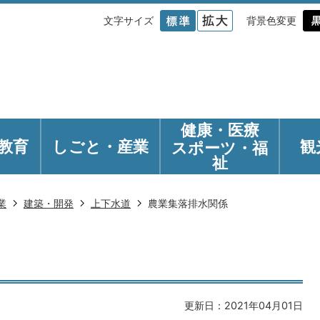
文字サイズ
背景色変更
健康・医療
教育
しごと・産業
観
スポーツ・福
祉
業
建築・開発
上下水道
農業集落排水関係
更新日：2021年04月01日