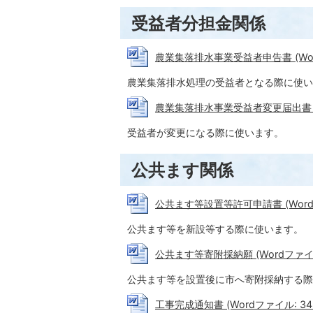
受益者分担金関係
農業集落排水事業受益者申告書 (Word
農業集落排水処理の受益者となる際に使い
農業集落排水事業受益者変更届出書 (Wo
受益者が変更になる際に使います。
公共ます関係
公共ます等設置等許可申請書 (Wordファ
公共ます等を新設等する際に使います。
公共ます等寄附採納願 (Wordファイル:
公共ます等を設置後に市へ寄附採納する際
工事完成通知書 (Wordファイル: 34.