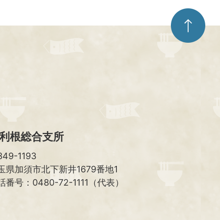
ペ
ー
ジ
ト
ッ
プ
へ
利根総合支所
49-1193
玉県加須市北下新井1679番地1
話番号：0480-72-1111（代表）