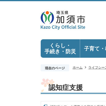
くらし・
子育て・
手続き
・防災
ホーム
ライフシー
現在のページ
認知症支援