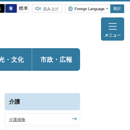
翻訳
読み上げ
光・
文化
市政・広報
介護
介護保険