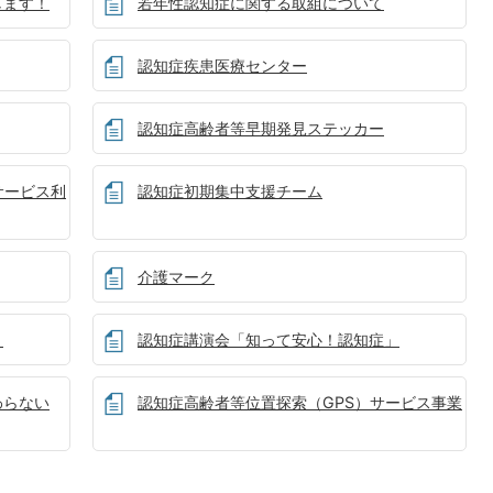
します！
若年性認知症に関する取組について
認知症疾患医療センター
認知症高齢者等早期発見ステッカー
サービス利
認知症初期集中支援チーム
介護マーク
？
認知症講演会「知って安心！認知症」
わらない
認知症高齢者等位置探索（GPS）サービス事業