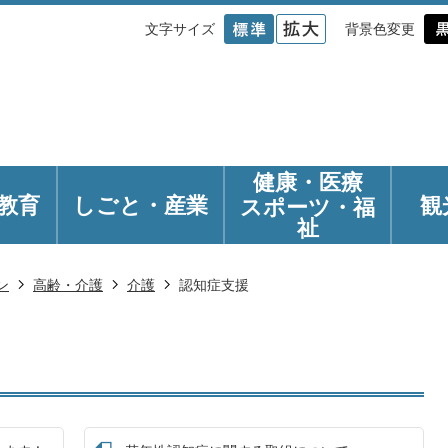
文字サイズ
背景色変更
健康・医療
教育
しごと・産業
観
スポーツ・福
祉
ン
高齢・介護
介護
認知症支援