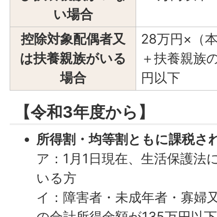
い場合
控除対象配偶者又
28万円×（
は扶養親族がいる
＋扶養親族の
場合
円以下
【令和3年度から】
所得割・均等割ともに課税さ
ア：1月1日現在、生活保護法
いる方
イ：障害者・未成年者・寡婦
の合計所得金額が135万円以下