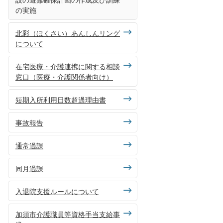
の実施
北彩（ほくさい）あんしんリング
について
在宅医療・介護連携に関する相談
窓口（医療・介護関係者向け）
短期入所利用日数超過理由書
事故報告
通常過誤
同月過誤
入退院支援ルールについて
加須市介護職員等資格手当支給事