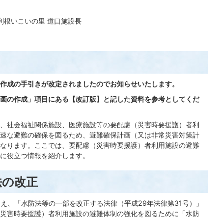
利根いこいの里 道口施設長
作成の手引きが改定されましたのでお知らせいたします。
画の作成」項目にある【改訂版】と記した資料を参考としてくだ
、社会福祉関係施設、医療施設等の要配慮（災害時要援護）者利
速な避難の確保を図るため、避難確保計画（又は非常災害対策計
なります。ここでは、要配慮（災害時要援護）者利用施設の避難
に役立つ情報を紹介します。
法の改正
まえ、「水防法等の一部を改正する法律（平成29年法律第31号）」
災害時要援護）者利用施設の避難体制の強化を図るために「水防