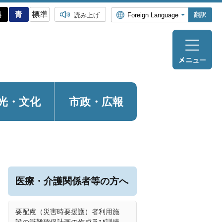
翻訳
読み上げ
光・
文化
市政・広報
医療・介護関係者等の方へ
要配慮（災害時要援護）者利用施
設の避難確保計画の作成及び訓練