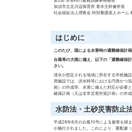
第2部 水害時の避難訓練事例報告
加須市立北川辺保育所 青木主幹兼所長
社会福祉法人潤青会 特別養護老人ホーム 
はじめに
このたび、国による水害時の避難確保計画
台風等の大雨に備え、以下の「避難確保計
さい。
浸水が想定される地域に所在する学校施設
用施設では、洪水時等における円滑かつ迅
画）の作成等、水害に備えた対応が必要と
確保計画（又は非常災害対策計画）の作成
水防法・土砂災害防止
平成28年8月の台風10号による被害を踏
が施行されました。これにより、要配慮（