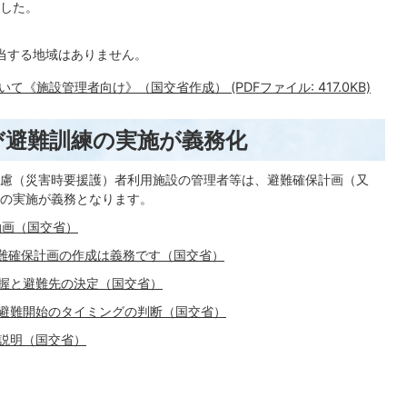
した。
該当する地域はありません。
《施設管理者向け》（国交省作成） (PDFファイル: 417.0KB)
び避難訓練の実施が義務化
慮（災害時要援護）者利用施設の管理者等は、避難確保計画（又
の実施が義務となります。
動画（国交省）
難確保計画の作成は義務です（国交省）
握と避難先の決定（国交省）
避難開始のタイミングの判断（国交省）
説明（国交省）