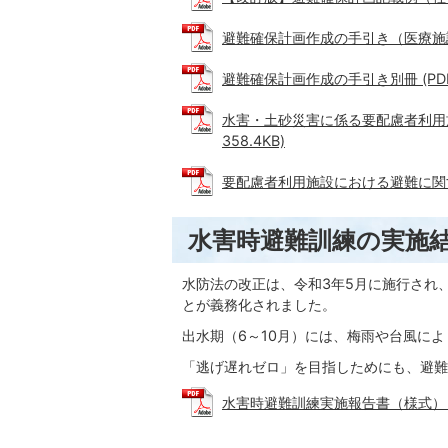
避難確保計画作成の手引き（医療施設等） 
避難確保計画作成の手引き別冊 (PDFフ
水害・土砂災害に係る要配慮者利用施
358.4KB)
要配慮者利用施設における避難に関する
水害時避難訓練の実施
水防法の改正は、令和3年5月に施行され
とが義務化されました。
出水期（6～10月）には、梅雨や台風に
「逃げ遅れゼロ」を目指しためにも、避難
水害時避難訓練実施報告書（様式） (PD