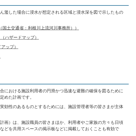
ん濫した場合に浸水が想定される区域と浸水深を図で示したもの
（国土交通省：利根川上流河川事務所））
」（ハザードマップ）
ドアップ）
）
合における施設利用者の円滑かつ迅速な避難の確保を図るために
定めた計画です。
実効性のあるものとするためには、施設管理者等の皆さまが主体
計画）は、施設職員の皆さまほか、利用者やご家族の方々も日頃
などを共用スペースの掲示板などに掲載しておくことも有効で