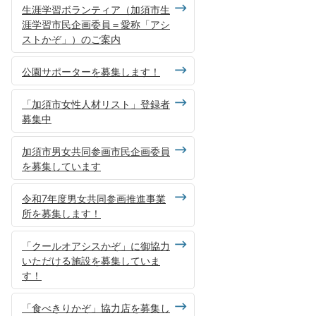
生涯学習ボランティア（加須市生
涯学習市民企画委員＝愛称「アシ
ストかぞ」）のご案内
公園サポーターを募集します！
「加須市女性人材リスト」登録者
募集中
加須市男女共同参画市民企画委員
を募集しています
令和7年度男女共同参画推進事業
所を募集します！
「クールオアシスかぞ」に御協力
いただける施設を募集していま
す！
「食べきりかぞ」協力店を募集し