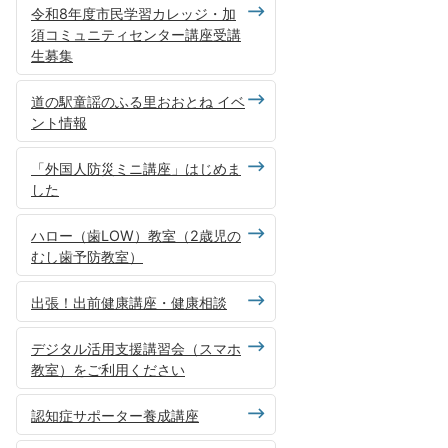
令和8年度市民学習カレッジ・加
須コミュニティセンター講座受講
生募集
道の駅童謡のふる里おおとね イベ
ント情報
「外国人防災ミニ講座」はじめま
した
ハロー（歯LOW）教室（2歳児の
むし歯予防教室）
出張！出前健康講座・健康相談
デジタル活用支援講習会（スマホ
教室）をご利用ください
認知症サポーター養成講座