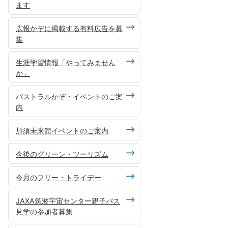
ます
広報かぞに掲載する有料広告を募
集
生涯学習情報「やってみません
か」
パストラルかぞ・イベントのご案
内
加須未来館イベントのご案内
今後のグリーン・ツーリズム
今月のフリー・トライデー
JAXA筑波宇宙センター親子バス
見学の参加者募集