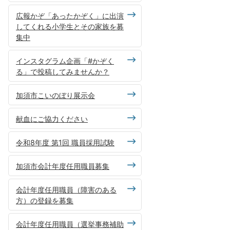
広報かぞ「あったかぞく」に出演
してくれる小学生とその家族を募
集中
インスタグラム企画「#かぞく
る」で投稿してみませんか？
加須市こいのぼり展示会
献血にご協力ください
令和8年度 第1回 職員採用試験
加須市会計年度任用職員募集
会計年度任用職員（障害のある
方）の登録を募集
会計年度任用職員（選挙事務補助