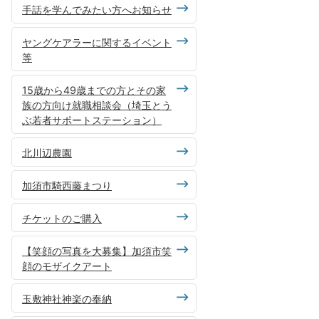
手話を学んでみたい方へお知らせ
ヤングケアラーに関するイベント
等
15歳から49歳までの方とその家
族の方向け就職相談会（埼玉とう
ぶ若者サポートステーション）
北川辺農園
加須市騎西藤まつり
チケットのご購入
【笑顔の写真を大募集】加須市笑
顔のモザイクアート
玉敷神社神楽の奉納