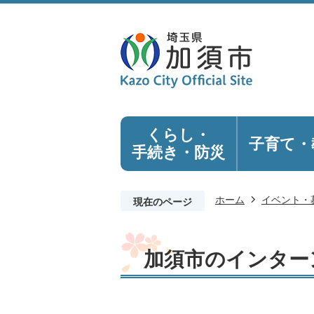
くらし・
子育て・
手続き
・防災
ホーム
イベント・
現在のページ
加須市のインター